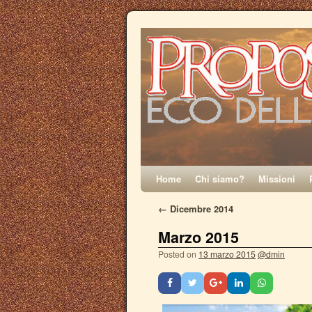
Home
Chi siamo?
Missioni
←
Dicembre 2014
Marzo 2015
Posted on
13 marzo 2015
@dmin