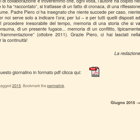
ni di collaborazione e troveremmo che, ogni volta, l’autore ha colpito ne
lo ha “raccontato”, si trattasse di un fatto di cronaca, di una riflession
stume. Padre Piero ci ha insegnato che niente succede per caso, nient
 noi serve solo a indicare l’ora; per lui – e per tutti quelli disposti a
 il procedere inesorabile del tempo, memoria di una storia che si v
onsuma, di un presente fugace... memoria di un conflitto, tipicament
frammentazione” (ottobre 2011). Grazie Piero, ci hai lasciati nell
 la continuità!
La redazion
uesto giornalino in formato pdf clicca qui:
tagged
2015
. Bookmark the
permalink
.
Giugno 2015