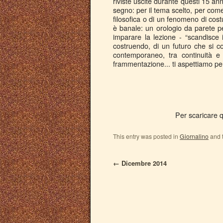
riviste uscite durante questi 15 an
segno: per il tema scelto, per come 
filosofica o di un fenomeno di co
è banale: un orologio da parete per
imparare la lezione - “scandisce
costruendo, di un futuro che si c
contemporaneo, tra continuità e 
frammentazione... ti aspettiamo per
Per scaricare q
This entry was posted in
Giornalino
and 
←
Dicembre 2014