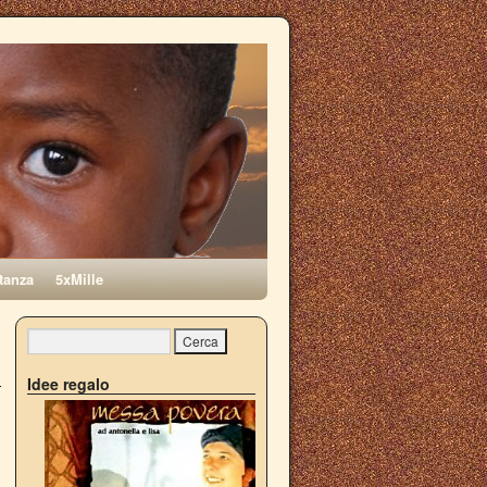
tanza
5xMille
→
Idee regalo