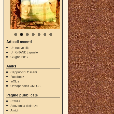
a
.
a
,
e
,
Articoli recenti
n
Un nuovo sito
e
Un GRANDE grazie
a
Giugno 2017
n
a
Amici
e
Cappuccini toscani
e
Facebook
e
InXtus
à
Orthopaedics ONLUS
o
a
Pagine pubblicate
e
,
5xMille
o
Adozioni a distanza
e
Amici