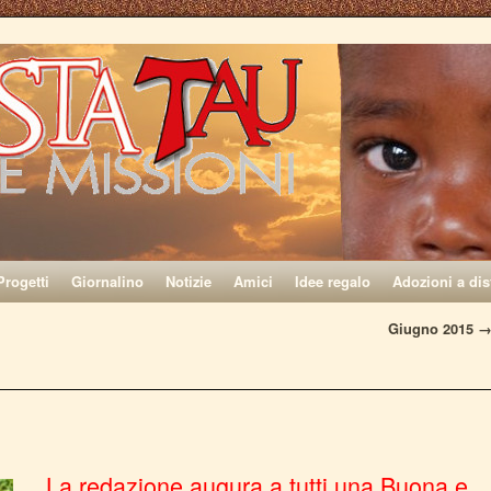
Progetti
Giornalino
Notizie
Amici
Idee regalo
Adozioni a dis
Giugno 2015
La redazione augura a tutti una Buona e