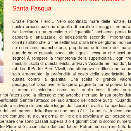
Santa Pasqua
Grazie Padre Piero... Nello sconfinato mare delle notizie, l
nostra preoccupazione è quella di carpirne il maggior numero
Ne facciamo una questione di “quantità”, abbiamo perso l
capacità di analizzarle, di selezionarle secondo l’importanza
con il risultato che, a fine settimana o alla fine del giorno, non c
ne ricordiamo neanche una; proprio come le onde del mare
quando sono passate sono tutte uguali, nessuna che lasci u
segno! A rompere la “monotonia della superficialità”, ogni tr
mesi, all’uscita di questa rivista, arrivava “Accade nel mondo”, l
rubrica di Padre Pero Vivoli, che affondava la riflessione su u
solo argomento: la profondità al posto della superficialità, l
qualità contro la quantità. Una scelta di grande valor
pedagogico! Dopo aver letto quella paginetta non si poteva far
a meno di chiedersi come mai, quella cosa lì che pur
noi l’attenzione, la riflessione che avrebbe meritato: la sua profondit
erficialità! Sentite l’attacco del suo articolo dell’ottobre 2013: “Quand
nciato a scrivere ciò che state leggendo, i corpi ritrovati a Lampedusa, 
o dei tanti barconi della disperazione, sono 211. La notizia, invece, ch
sentire comune, su alcuni giornali online è già scivolata in 22° posizione
 E pensare che sono passati appena 3 o 4 giorni!” Con lo scorso numer
adre Piero si è accomiatato dai suoi lettori. Potremmo scorrere tutte l