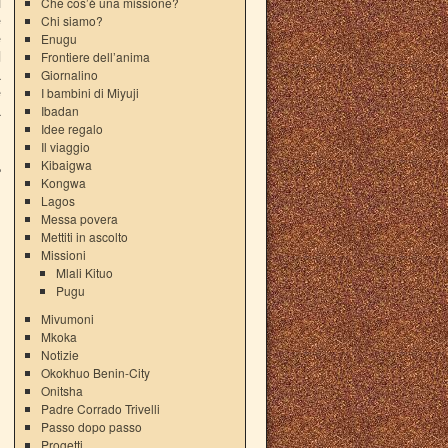
l
Che cos’è una missione?
e
Chi siamo?
e
Enugu
d
Frontiere dell’anima
a
Giornalino
e
I bambini di Miyuji
a
Ibadan
Idee regalo
Il viaggio
Kibaigwa
e
Kongwa
Lagos
Messa povera
Mettiti in ascolto
Missioni
Mlali Kituo
Pugu
Mivumoni
→
Mkoka
Notizie
Okokhuo Benin-City
Onitsha
Padre Corrado Trivelli
Passo dopo passo
Progetti