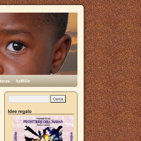
tanza
5xMille
→
Idee regalo