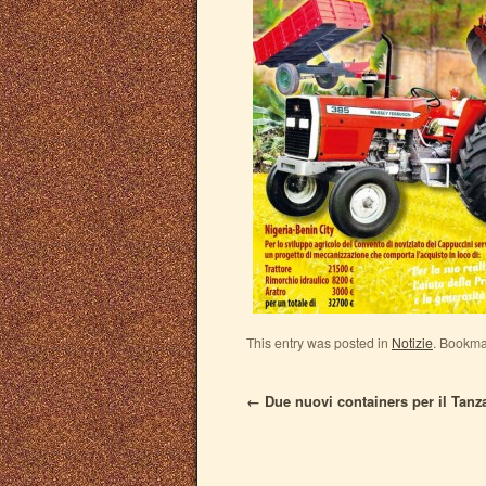
This entry was posted in
Notizie
. Bookma
←
Due nuovi containers per il Tanz