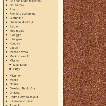
Che cos’è una missione?
Chi siamo?
Enugu
Frontiere dell’anima
Giornalino
I bambini di Miyuji
Ibadan
Idee regalo
Il viaggio
Kibaigwa
Kongwa
Lagos
Messa povera
Mettiti in ascolto
Missioni
Mlali Kituo
Pugu
Mivumoni
Mkoka
Notizie
Okokhuo Benin-City
Onitsha
Padre Corrado Trivelli
Passo dopo passo
Progetti