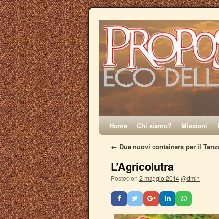
Home
Chi siamo?
Missioni
←
Due nuovi containers per il Tanz
L’Agricolutra
Posted on
2 maggio 2014
@dmin