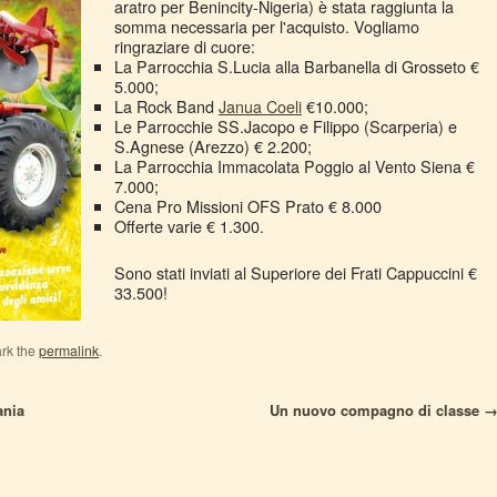
aratro per Benincity-Nigeria) è stata raggiunta la
somma necessaria per l'acquisto. Vogliamo
ringraziare di cuore:
La Parrocchia S.Lucia alla Barbanella di Grosseto €
5.000;
La Rock Band
Janua Coeli
€10.000;
Le Parrocchie SS.Jacopo e Filippo (Scarperia) e
S.Agnese (Arezzo) € 2.200;
La Parrocchia Immacolata Poggio al Vento Siena €
7.000;
Cena Pro Missioni OFS Prato € 8.000
Offerte varie € 1.300.
Sono stati inviati al Superiore dei Frati Cappuccini €
33.500!
rk the
permalink
.
ania
Un nuovo compagno di classe