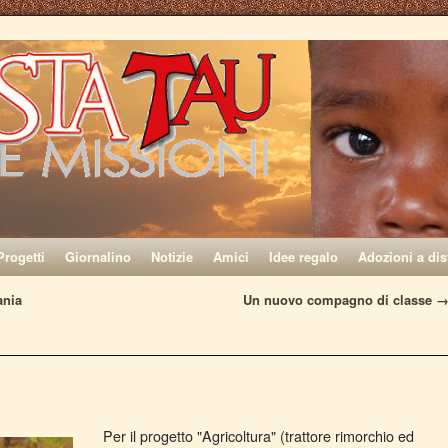
Progetti
Giornalino
Notizie
Amici
Idee regalo
Adozioni a dis
ania
Un nuovo compagno di classe
Per il progetto "Agricoltura" (trattore rimorchio ed